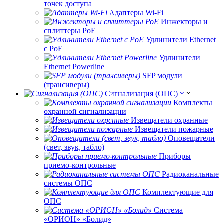
точек доступа
Адаптеры Wi-Fi
Инжекторы и
сплиттеры РоЕ
Удлинители Ethernet
с PoE
Удлинители
Ethernet Powerline
SFP модули
(трансиверы)
Сигнализация (ОПС)
Комплекты
охранной сигнализации
Извещатели охранные
Извещатели пожарные
Оповещатели
(свет, звук, табло)
Приборы
приемо-контрольные
Радиоканальные
системы ОПС
Комплектующие для
ОПС
Система
«ОРИОН» «Болид»