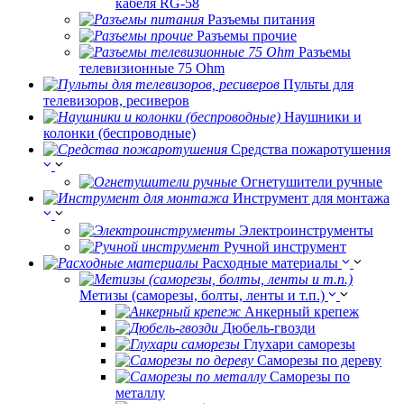
кабеля RG-58
Разъемы питания
Разъемы прочие
Разъемы
телевизионные 75 Ohm
Пульты для
телевизоров, ресиверов
Наушники и
колонки (беспроводные)
Средства пожаротушения
Огнетушители ручные
Инструмент для монтажа
Электроинструменты
Ручной инструмент
Расходные материалы
Метизы (саморезы, болты, ленты и т.п.)
Анкерный крепеж
Дюбель-гвозди
Глухари саморезы
Саморезы по дереву
Саморезы по
металлу