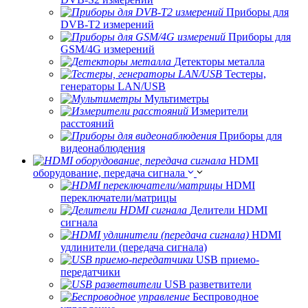
Приборы для
DVB-T2 измерений
Приборы для
GSM/4G измерений
Детекторы металла
Тестеры,
генераторы LAN/USB
Мультиметры
Измерители
расстояний
Приборы для
видеонаблюдения
HDMI
оборудование, передача сигнала
HDMI
переключатели/матрицы
Делители HDMI
сигнала
HDMI
удлинители (передача сигнала)
USB приемо-
передатчики
USB разветвители
Беспроводное