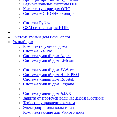
Радиоканальные системы ОПС
Комплектующие для ОПС
Система «ОРИОН» «Болид»
Система Рубеж
GSM сигнализация ИПРо
Система умный дом EctoControl
Умный дом
Комплекты умного дома
Система AX Pro
Система умный дом Aqara
Система умный дом Livicom
Система умный дом Z-Wave
Система умный дом HiTE PRO
Система умный дом Rubetek
Система умный дом Legrand
Система умный дом AJAX
Защита от протечек воды AquaBast (Бастион)
Teplocom управления котлом
Электроприводы воды и газа
Комплектующие для Умного дома