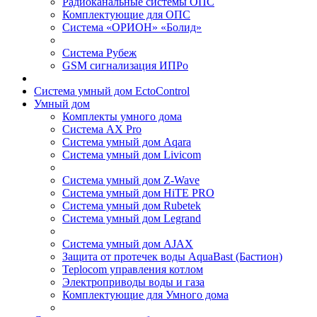
Радиоканальные системы ОПС
Комплектующие для ОПС
Система «ОРИОН» «Болид»
Система Рубеж
GSM сигнализация ИПРо
Система умный дом EctoControl
Умный дом
Комплекты умного дома
Система AX Pro
Система умный дом Aqara
Система умный дом Livicom
Система умный дом Z-Wave
Система умный дом HiTE PRO
Система умный дом Rubetek
Система умный дом Legrand
Система умный дом AJAX
Защита от протечек воды AquaBast (Бастион)
Teplocom управления котлом
Электроприводы воды и газа
Комплектующие для Умного дома