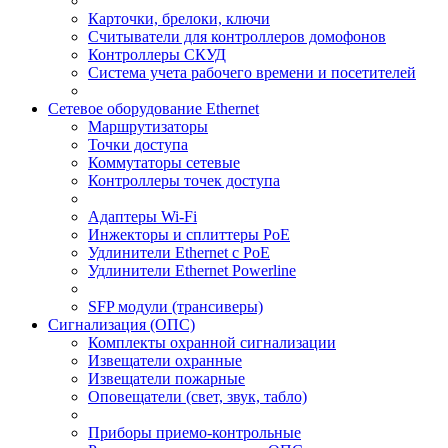
Карточки, брелоки, ключи
Считыватели для контроллеров домофонов
Контроллеры СКУД
Система учета рабочего времени и посетителей
Сетевое оборудование Ethernet
Маршрутизаторы
Точки доступа
Коммутаторы сетевые
Контроллеры точек доступа
Адаптеры Wi-Fi
Инжекторы и сплиттеры РоЕ
Удлинители Ethernet с PoE
Удлинители Ethernet Powerline
SFP модули (трансиверы)
Сигнализация (ОПС)
Комплекты охранной сигнализации
Извещатели охранные
Извещатели пожарные
Оповещатели (свет, звук, табло)
Приборы приемо-контрольные