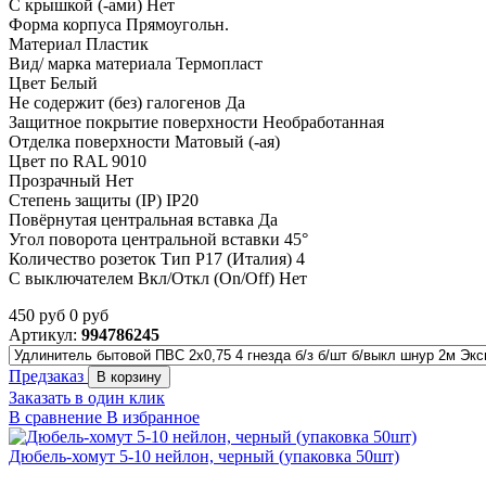
С крышкой (-ами) Нет
Форма корпуса Прямоугольн.
Материал Пластик
Вид/ марка материала Термопласт
Цвет Белый
Не содержит (без) галогенов Да
Защитное покрытие поверхности Необработанная
Отделка поверхности Матовый (-ая)
Цвет по RAL 9010
Прозрачный Нет
Степень защиты (IP) IP20
Повёрнутая центральная вставка Да
Угол поворота центральной вставки 45°
Количество розеток Тип P17 (Италия) 4
С выключателем Вкл/Откл (On/Off) Нет
450
руб
0
руб
Артикул:
994786245
Предзаказ
В корзину
Заказать в один клик
В сравнение
В избранное
Дюбель-хомут 5-10 нейлон, черный (упаковка 50шт)