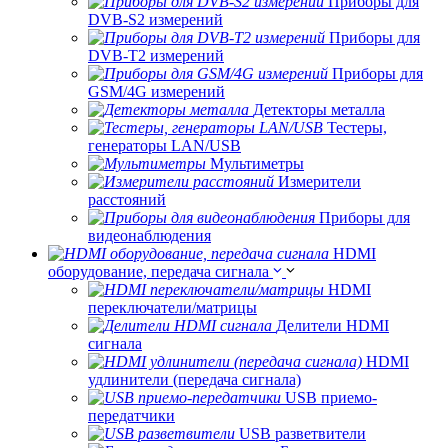
Приборы для
DVB-S2 измерений
Приборы для
DVB-T2 измерений
Приборы для
GSM/4G измерений
Детекторы металла
Тестеры,
генераторы LAN/USB
Мультиметры
Измерители
расстояний
Приборы для
видеонаблюдения
HDMI
оборудование, передача сигнала
HDMI
переключатели/матрицы
Делители HDMI
сигнала
HDMI
удлинители (передача сигнала)
USB приемо-
передатчики
USB разветвители