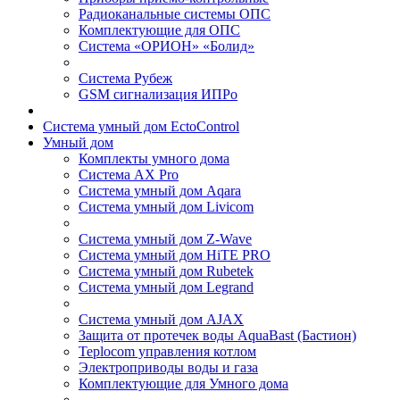
Радиоканальные системы ОПС
Комплектующие для ОПС
Система «ОРИОН» «Болид»
Система Рубеж
GSM сигнализация ИПРо
Система умный дом EctoControl
Умный дом
Комплекты умного дома
Система AX Pro
Система умный дом Aqara
Система умный дом Livicom
Система умный дом Z-Wave
Система умный дом HiTE PRO
Система умный дом Rubetek
Система умный дом Legrand
Система умный дом AJAX
Защита от протечек воды AquaBast (Бастион)
Teplocom управления котлом
Электроприводы воды и газа
Комплектующие для Умного дома