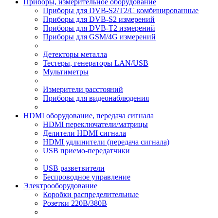
Приборы, измерительное оборудование
Приборы для DVB-S2/T2/C комбинированные
Приборы для DVB-S2 измерений
Приборы для DVB-T2 измерений
Приборы для GSM/4G измерений
Детекторы металла
Тестеры, генераторы LAN/USB
Мультиметры
Измерители расстояний
Приборы для видеонаблюдения
HDMI оборудование, передача сигнала
HDMI переключатели/матрицы
Делители HDMI сигнала
HDMI удлинители (передача сигнала)
USB приемо-передатчики
USB разветвители
Беспроводное управление
Электрооборудование
Коробки распределительные
Розетки 220В/380В