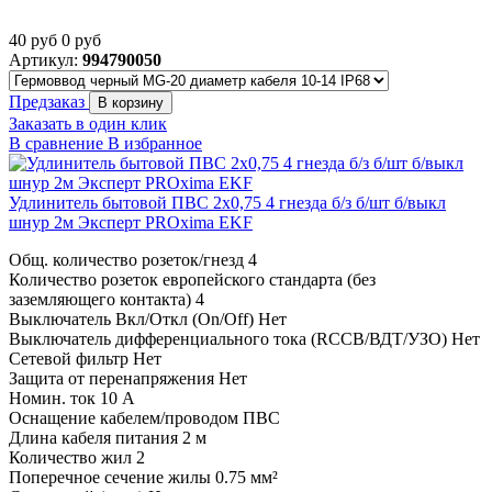
40
руб
0
руб
Артикул:
994790050
Предзаказ
В корзину
Заказать в один клик
В сравнение
В избранное
Удлинитель бытовой ПВС 2х0,75 4 гнезда б/з б/шт б/выкл
шнур 2м Эксперт PROxima EKF
Общ. количество розеток/гнезд 4
Количество розеток европейского стандарта (без
заземляющего контакта) 4
Выключатель Вкл/Откл (On/Off) Нет
Выключатель дифференциального тока (RCCB/ВДТ/УЗО) Нет
Сетевой фильтр Нет
Защита от перенапряжения Нет
Номин. ток 10 А
Оснащение кабелем/проводом ПВС
Длина кабеля питания 2 м
Количество жил 2
Поперечное сечение жилы 0.75 мм²