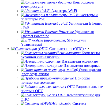
Контроллеры
точек доступа
Адаптеры Wi-Fi
Инжекторы и
сплиттеры РоЕ
Удлинители Ethernet
с PoE
Удлинители
Ethernet Powerline
SFP модули
(трансиверы)
Сигнализация (ОПС)
Комплекты
охранной сигнализации
Извещатели охранные
Извещатели пожарные
Оповещатели
(свет, звук, табло)
Приборы
приемо-контрольные
Радиоканальные
системы ОПС
Комплектующие для
ОПС
Система