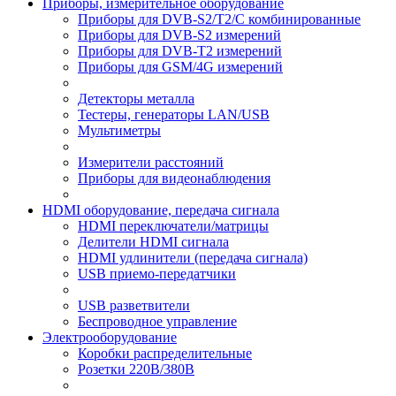
Приборы, измерительное оборудование
Приборы для DVB-S2/T2/C комбинированные
Приборы для DVB-S2 измерений
Приборы для DVB-T2 измерений
Приборы для GSM/4G измерений
Детекторы металла
Тестеры, генераторы LAN/USB
Мультиметры
Измерители расстояний
Приборы для видеонаблюдения
HDMI оборудование, передача сигнала
HDMI переключатели/матрицы
Делители HDMI сигнала
HDMI удлинители (передача сигнала)
USB приемо-передатчики
USB разветвители
Беспроводное управление
Электрооборудование
Коробки распределительные
Розетки 220В/380В