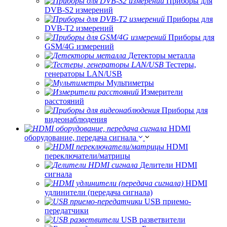
Приборы для
DVB-S2 измерений
Приборы для
DVB-T2 измерений
Приборы для
GSM/4G измерений
Детекторы металла
Тестеры,
генераторы LAN/USB
Мультиметры
Измерители
расстояний
Приборы для
видеонаблюдения
HDMI
оборудование, передача сигнала
HDMI
переключатели/матрицы
Делители HDMI
сигнала
HDMI
удлинители (передача сигнала)
USB приемо-
передатчики
USB разветвители