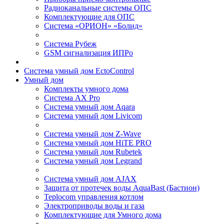
Радиоканальные системы ОПС
Комплектующие для ОПС
Система «ОРИОН» «Болид»
Система Рубеж
GSM сигнализация ИПРо
Система умный дом EctoControl
Умный дом
Комплекты умного дома
Система AX Pro
Система умный дом Aqara
Система умный дом Livicom
Система умный дом Z-Wave
Система умный дом HiTE PRO
Система умный дом Rubetek
Система умный дом Legrand
Система умный дом AJAX
Защита от протечек воды AquaBast (Бастион)
Teplocom управления котлом
Электроприводы воды и газа
Комплектующие для Умного дома