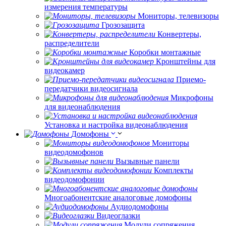
измерения температуры
Мониторы, телевизоры
Грозозащита
Конвертеры,
распределители
Коробки монтажные
Кронштейны для
видеокамер
Приемо-
передатчики видеосигнала
Микрофоны
для видеонаблюдения
Установка и настройка видеонаблюдения
Домофоны
Мониторы
видеодомофонов
Вызывные панели
Комплекты
видеодомофонии
Многоабонентские аналоговые домофоны
Аудиодомофоны
Видеоглазки
Модули сопряжения