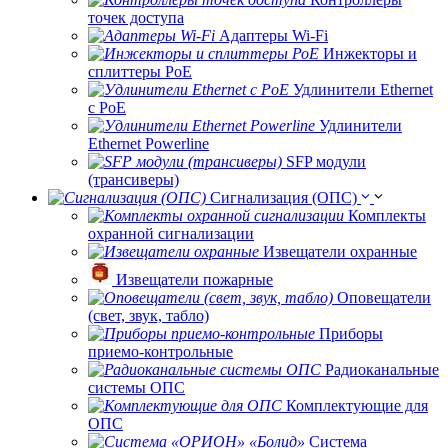
точек доступа
Адаптеры Wi-Fi
Инжекторы и
сплиттеры РоЕ
Удлинители Ethernet
с PoE
Удлинители
Ethernet Powerline
SFP модули
(трансиверы)
Сигнализация (ОПС)
Комплекты
охранной сигнализации
Извещатели охранные
Извещатели пожарные
Оповещатели
(свет, звук, табло)
Приборы
приемо-контрольные
Радиоканальные
системы ОПС
Комплектующие для
ОПС
Система