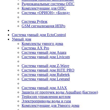
Радиоканальные системы ОПС
Комплектующие для ОПС
Система «ОРИОН» «Болид»
Система Рубеж
GSM сигнализация ИПРо
Система умный дом EctoControl
Умный дом
Комплекты умного дома
Система AX Pro
Система умный дом Aqara
Система умный дом Livicom
Система умный дом Z-Wave
Система умный дом HiTE PRO
Система умный дом Rubetek
Система умный дом Legrand
Система умный дом AJAX
Защита от протечек воды AquaBast (Бастион)
Teplocom управления котлом
Электроприводы воды и газа
Комплектующие для Умного дома