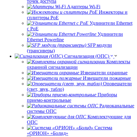
точек доступа
Адаптеры Wi-Fi
Инжекторы и
сплиттеры РоЕ
Удлинители Ethernet
с PoE
Удлинители
Ethernet Powerline
SFP модули
(трансиверы)
Сигнализация (ОПС)
Комплекты
охранной сигнализации
Извещатели охранные
Извещатели пожарные
Оповещатели
(свет, звук, табло)
Приборы
приемо-контрольные
Радиоканальные
системы ОПС
Комплектующие для
ОПС
Система
«ОРИОН» «Болид»