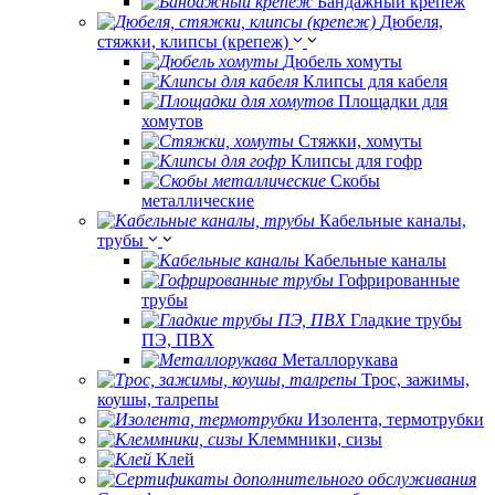
Бандажный крепеж
Дюбеля,
стяжки, клипсы (крепеж)
Дюбель хомуты
Клипсы для кабеля
Площадки для
хомутов
Стяжки, хомуты
Клипсы для гофр
Скобы
металлические
Кабельные каналы,
трубы
Кабельные каналы
Гофрированные
трубы
Гладкие трубы
ПЭ, ПВХ
Металлорукава
Трос, зажимы,
коушы, талрепы
Изолента, термотрубки
Клеммники, сизы
Клей