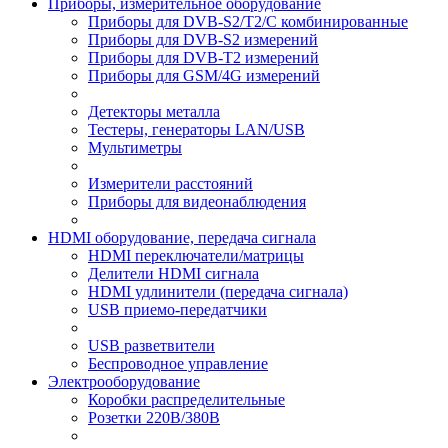
Приборы, измерительное оборудование
Приборы для DVB-S2/T2/C комбинированные
Приборы для DVB-S2 измерений
Приборы для DVB-T2 измерений
Приборы для GSM/4G измерений
Детекторы металла
Тестеры, генераторы LAN/USB
Мультиметры
Измерители расстояний
Приборы для видеонаблюдения
HDMI оборудование, передача сигнала
HDMI переключатели/матрицы
Делители HDMI сигнала
HDMI удлинители (передача сигнала)
USB приемо-передатчики
USB разветвители
Беспроводное управление
Электрооборудование
Коробки распределительные
Розетки 220В/380В