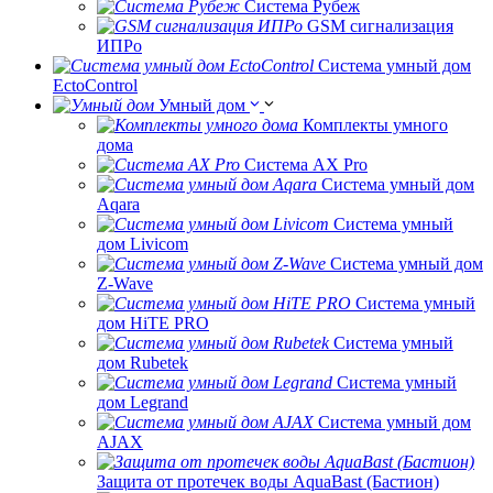
Система Рубеж
GSM сигнализация
ИПРо
Система умный дом
EctoControl
Умный дом
Комплекты умного
дома
Система AX Pro
Система умный дом
Aqara
Система умный
дом Livicom
Система умный дом
Z-Wave
Система умный
дом HiTE PRO
Система умный
дом Rubetek
Система умный
дом Legrand
Система умный дом
AJAX
Защита от протечек воды AquaBast (Бастион)