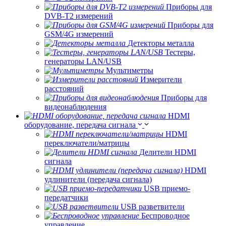
Приборы для
DVB-T2 измерений
Приборы для
GSM/4G измерений
Детекторы металла
Тестеры,
генераторы LAN/USB
Мультиметры
Измерители
расстояний
Приборы для
видеонаблюдения
HDMI
оборудование, передача сигнала
HDMI
переключатели/матрицы
Делители HDMI
сигнала
HDMI
удлинители (передача сигнала)
USB приемо-
передатчики
USB разветвители
Беспроводное
управление