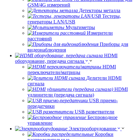
GSM/4G измерений
Детекторы металла
Тестеры,
генераторы LAN/USB
Мультиметры
Измерители
расстояний
Приборы для
видеонаблюдения
HDMI
оборудование, передача сигнала
HDMI
переключатели/матрицы
Делители HDMI
сигнала
HDMI
удлинители (передача сигнала)
USB приемо-
передатчики
USB разветвители
Беспроводное
управление
Электрооборудование
Коробки
распределительные