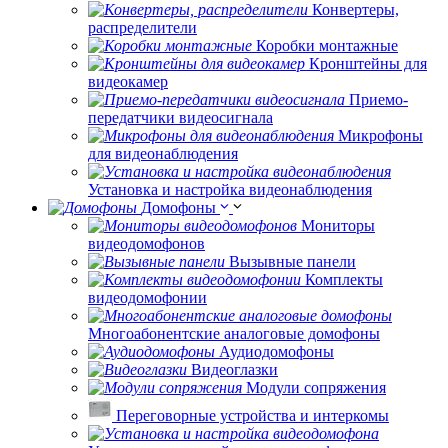
Конвертеры,
распределители
Коробки монтажные
Кронштейны для
видеокамер
Приемо-
передатчики видеосигнала
Микрофоны
для видеонаблюдения
Установка и настройка видеонаблюдения
Домофоны
Мониторы
видеодомофонов
Вызывные панели
Комплекты
видеодомофонии
Многоабонентские аналоговые домофоны
Аудиодомофоны
Видеоглазки
Модули сопряжения
Переговорные устройства и интеркомы