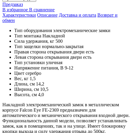
Предзаказ
В избранное
В сравнение
Характеристики
Описание
Доставка и оплата
Возврат и
обмен
Тип оборудования
электромеханические замки
Тип монтажа
Накладной
Сила удержания, кг
500
Тип защелки
нормально-закрытая
Правая сторона открывания двери
есть
Левая сторона открывания двери
есть
Тип установки
уличная
Напряжение питания, В
9-12
Цвет
серебро
Вес, кг
1,5
Длина, см
14,2
Ширина, см
10,5
Высота, см
4,0
Накладной электромеханический замок в металлическом
корпусе Falcon Eye FE-2369 предназначен для
автоматического и механического открывания входной двери.
Функциональность данной модели, позволяет устанавливать
замок, как в помещениях, так и на улице. Имеет блокировку
кнопки выхода и силу удержания отрыва до 500кг.