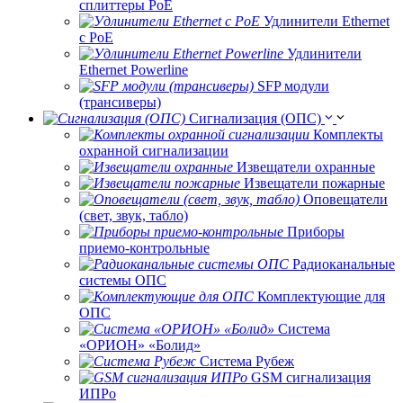
сплиттеры РоЕ
Удлинители Ethernet
с PoE
Удлинители
Ethernet Powerline
SFP модули
(трансиверы)
Сигнализация (ОПС)
Комплекты
охранной сигнализации
Извещатели охранные
Извещатели пожарные
Оповещатели
(свет, звук, табло)
Приборы
приемо-контрольные
Радиоканальные
системы ОПС
Комплектующие для
ОПС
Система
«ОРИОН» «Болид»
Система Рубеж
GSM сигнализация
ИПРо