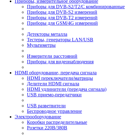
Приборы, измерительное оборудование
Приборы для DVB-S2/T2/C комбинированные
Приборы для DVB-S2 измерений
Приборы для DVB-T2 измерений
Приборы для GSM/4G измерений
Детекторы металла
Тестеры, генераторы LAN/USB
Мультиметры
Измерители расстояний
Приборы для видеонаблюдения
HDMI оборудование, передача сигнала
HDMI переключатели/матрицы
Делители HDMI сигнала
HDMI удлинители (передача сигнала)
USB приемо-передатчики
USB разветвители
Беспроводное управление
Электрооборудование
Коробки распределительные
Розетки 220В/380В