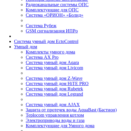
Радиоканальные системы ОПС
Комплектующие для ОПС
Система «ОРИОН» «Болид»
Система Рубеж
GSM сигнализация ИПРо
Система умный дом EctoControl
Умный дом
Комплекты умного дома
Система AX Pro
Система умный дом Aqara
Система умный дом Livicom
Система умный дом Z-Wave
Система умный дом HiTE PRO
Система умный дом Rubetek
Система умный дом Legrand
Система умный дом AJAX
Защита от протечек воды AquaBast (Бастион)
Teplocom управления котлом
Электроприводы воды и газа
Комплектующие для Умного дома