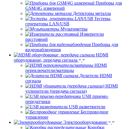
Приборы для
GSM/4G измерений
Детекторы металла
Тестеры,
генераторы LAN/USB
Мультиметры
Измерители
расстояний
Приборы для
видеонаблюдения
HDMI
оборудование, передача сигнала
HDMI
переключатели/матрицы
Делители HDMI
сигнала
HDMI
удлинители (передача сигнала)
USB приемо-
передатчики
USB разветвители
Беспроводное
управление
Электрооборудование
Коробки