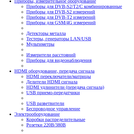
Приборы, измерительное оборудование
Приборы для DVB-S2/T2/C комбинированные
Приборы для DVB-S2 измерений
Приборы для DVB-T2 измерений
Приборы для GSM/4G измерений
Детекторы металла
Тестеры, генераторы LAN/USB
Мультиметры
Измерители расстояний
Приборы для видеонаблюдения
HDMI оборудование, передача сигнала
HDMI переключатели/матрицы
Делители HDMI сигнала
HDMI удлинители (передача сигнала)
USB приемо-передатчики
USB разветвители
Беспроводное управление
Электрооборудование
Коробки распределительные
Розетки 220В/380В