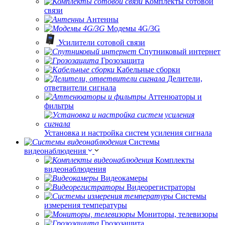
Комплекты сотовой
связи
Антенны
Модемы 4G/3G
Усилители сотовой связи
Спутниковый интернет
Грозозащита
Кабельные сборки
Делители,
ответвители сигнала
Аттенюаторы и
фильтры
Установка и настройка систем усиления сигнала
Системы
видеонаблюдения
Комплекты
видеонаблюдения
Видеокамеры
Видеорегистраторы
Системы
измерения температуры
Мониторы, телевизоры
Грозозащита