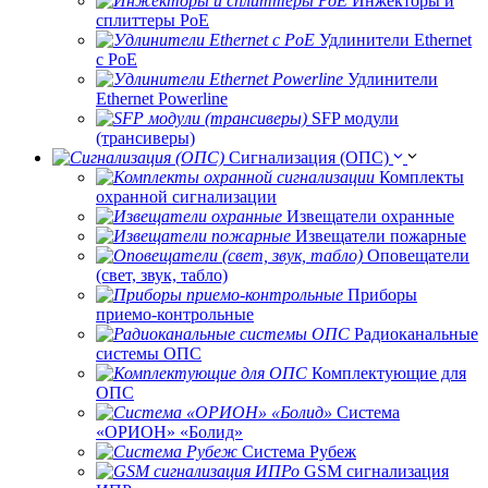
Инжекторы и
сплиттеры РоЕ
Удлинители Ethernet
с PoE
Удлинители
Ethernet Powerline
SFP модули
(трансиверы)
Сигнализация (ОПС)
Комплекты
охранной сигнализации
Извещатели охранные
Извещатели пожарные
Оповещатели
(свет, звук, табло)
Приборы
приемо-контрольные
Радиоканальные
системы ОПС
Комплектующие для
ОПС
Система
«ОРИОН» «Болид»
Система Рубеж
GSM сигнализация