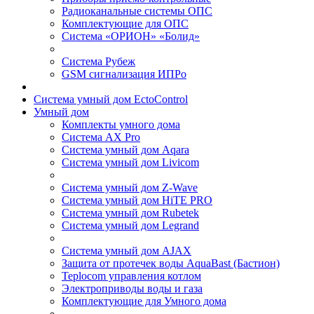
Радиоканальные системы ОПС
Комплектующие для ОПС
Система «ОРИОН» «Болид»
Система Рубеж
GSM сигнализация ИПРо
Система умный дом EctoControl
Умный дом
Комплекты умного дома
Система AX Pro
Система умный дом Aqara
Система умный дом Livicom
Система умный дом Z-Wave
Система умный дом HiTE PRO
Система умный дом Rubetek
Система умный дом Legrand
Система умный дом AJAX
Защита от протечек воды AquaBast (Бастион)
Teplocom управления котлом
Электроприводы воды и газа
Комплектующие для Умного дома