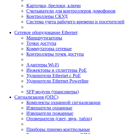
Карточки, брелоки, ключи
Считыватели для контроллеров домофонов
Контроллеры СКУД
Система учета рабочего времени и посетителей
Сетевое оборудование Ethernet
Маршрутизаторы
Точки доступа
Коммутаторы сетевые
Контроллеры точек доступа
Адаптеры Wi-Fi
Инжекторы и сплиттеры РоЕ
Удлинители Ethernet с PoE
Удлинители Ethernet Powerline
SFP модули (трансиверы)
Сигнализация (ОПС)
Комплекты охранной сигнализации
Извещатели охранные
Извещатели пожарные
Оповещатели (свет, звук, табло)
Приборы приемо-контрольные