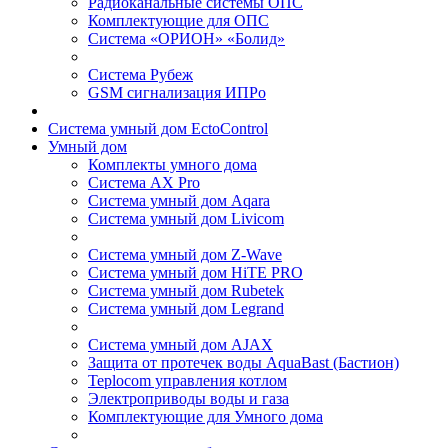
Радиоканальные системы ОПС
Комплектующие для ОПС
Система «ОРИОН» «Болид»
Система Рубеж
GSM сигнализация ИПРо
Система умный дом EctoControl
Умный дом
Комплекты умного дома
Система AX Pro
Система умный дом Aqara
Система умный дом Livicom
Система умный дом Z-Wave
Система умный дом HiTE PRO
Система умный дом Rubetek
Система умный дом Legrand
Система умный дом AJAX
Защита от протечек воды AquaBast (Бастион)
Teplocom управления котлом
Электроприводы воды и газа
Комплектующие для Умного дома