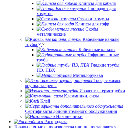
Клипсы для кабеля
Площадки для
хомутов
Стяжки, хомуты
Клипсы для гофр
Скобы
металлические
Кабельные каналы,
трубы
Кабельные каналы
Гофрированные
трубы
Гладкие трубы
ПЭ, ПВХ
Металлорукава
Трос, зажимы,
коушы, талрепы
Изолента, термотрубки
Клеммники, сизы
Клей
Сертификаты дополнительного обслуживания
Наконечники
Распродажа
Товары снятые с производства или не поставляются