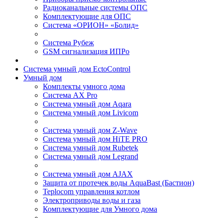
Радиоканальные системы ОПС
Комплектующие для ОПС
Система «ОРИОН» «Болид»
Система Рубеж
GSM сигнализация ИПРо
Система умный дом EctoControl
Умный дом
Комплекты умного дома
Система AX Pro
Система умный дом Aqara
Система умный дом Livicom
Система умный дом Z-Wave
Система умный дом HiTE PRO
Система умный дом Rubetek
Система умный дом Legrand
Система умный дом AJAX
Защита от протечек воды AquaBast (Бастион)
Teplocom управления котлом
Электроприводы воды и газа
Комплектующие для Умного дома