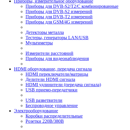
Приборы, измерительное оборудование
Приборы для DVB-S2/T2/C комбинированные
Приборы для DVB-S2 измерений
Приборы для DVB-T2 измерений
Приборы для GSM/4G измерений
Детекторы металла
Тестеры, генераторы LAN/USB
Мультиметры
Измерители расстояний
Приборы для видеонаблюдения
HDMI оборудование, передача сигнала
HDMI переключатели/матрицы
Делители HDMI сигнала
HDMI удлинители (передача сигнала)
USB приемо-передатчики
USB разветвители
Беспроводное управление
Электрооборудование
Коробки распределительные
Розетки 220В/380В