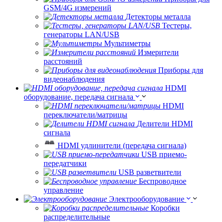
GSM/4G измерений
Детекторы металла
Тестеры,
генераторы LAN/USB
Мультиметры
Измерители
расстояний
Приборы для
видеонаблюдения
HDMI
оборудование, передача сигнала
HDMI
переключатели/матрицы
Делители HDMI
сигнала
HDMI удлинители (передача сигнала)
USB приемо-
передатчики
USB разветвители
Беспроводное
управление
Электрооборудование
Коробки
распределительные