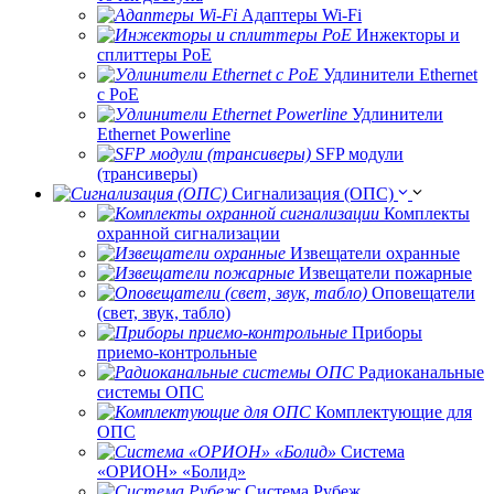
Адаптеры Wi-Fi
Инжекторы и
сплиттеры РоЕ
Удлинители Ethernet
с PoE
Удлинители
Ethernet Powerline
SFP модули
(трансиверы)
Сигнализация (ОПС)
Комплекты
охранной сигнализации
Извещатели охранные
Извещатели пожарные
Оповещатели
(свет, звук, табло)
Приборы
приемо-контрольные
Радиоканальные
системы ОПС
Комплектующие для
ОПС
Система
«ОРИОН» «Болид»
Система Рубеж