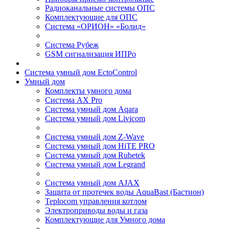
Радиоканальные системы ОПС
Комплектующие для ОПС
Система «ОРИОН» «Болид»
Система Рубеж
GSM сигнализация ИПРо
Система умный дом EctoControl
Умный дом
Комплекты умного дома
Система AX Pro
Система умный дом Aqara
Система умный дом Livicom
Система умный дом Z-Wave
Система умный дом HiTE PRO
Система умный дом Rubetek
Система умный дом Legrand
Система умный дом AJAX
Защита от протечек воды AquaBast (Бастион)
Teplocom управления котлом
Электроприводы воды и газа
Комплектующие для Умного дома