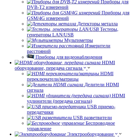
Приборы для
DVB-T2 измерений
Приборы для
GSM/4G измерений
Детекторы металла
Тестеры,
генераторы LAN/USB
Мультиметры
Измерители
расстояний
Приборы для видеонаблюдения
HDMI
оборудование, передача сигнала
HDMI
переключатели/матрицы
Делители HDMI
сигнала
HDMI
удлинители (передача сигнала)
USB приемо-
передатчики
USB разветвители
Беспроводное
управление
Электрооборудование