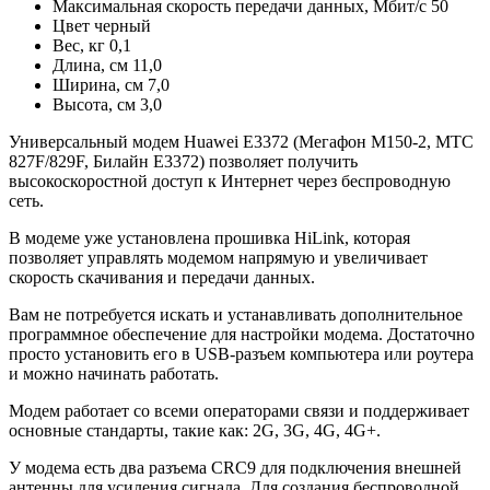
Максимальная скорость передачи данных, Мбит/с
50
Цвет
черный
Вес, кг
0,1
Длина, см
11,0
Ширина, см
7,0
Высота, см
3,0
Универсальный модем Huawei E3372 (Мегафон М150-2, МТС
827F/829F, Билайн E3372) позволяет получить
высокоскоростной доступ к Интернет через беспроводную
сеть.
В модеме уже установлена прошивка HiLink, которая
позволяет управлять модемом напрямую и увеличивает
скорость скачивания и передачи данных.
Вам не потребуется искать и устанавливать дополнительное
программное обеспечение для настройки модема. Достаточно
просто установить его в USB-разъем компьютера или роутера
и можно начинать работать.
Модем работает со всеми операторами связи и поддерживает
основные стандарты, такие как: 2G, 3G, 4G, 4G+.
У модема есть два разъема CRC9 для подключения внешней
антенны для усиления сигнала. Для создания беспроводной