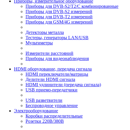
Приборы, измерительное оборудование
Приборы для DVB-S2/T2/C комбинированные
Приборы для DVB-S2 измерений
Приборы для DVB-T2 измерений
Приборы для GSM/4G измерений
Детекторы металла
Тестеры, генераторы LAN/USB
Мультиметры
Измерители расстояний
Приборы для видеонаблюдения
HDMI оборудование, передача сигнала
HDMI переключатели/матрицы
Делители HDMI сигнала
HDMI удлинители (передача сигнала)
USB приемо-передатчики
USB разветвители
Беспроводное управление
Электрооборудование
Коробки распределительные
Розетки 220В/380В