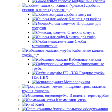
Бандажный крепеж
Дюбеля,
стяжки, клипсы (крепеж)
Дюбель хомуты
Клипсы для кабеля
Площадки для
хомутов
Стяжки, хомуты
Клипсы для гофр
Скобы
металлические
Кабельные каналы,
трубы
Кабельные каналы
Гофрированные
трубы
Гладкие трубы
ПЭ, ПВХ
Металлорукава
Трос, зажимы,
коушы, талрепы
Изолента, термотрубки
Клеммники, сизы
Клей