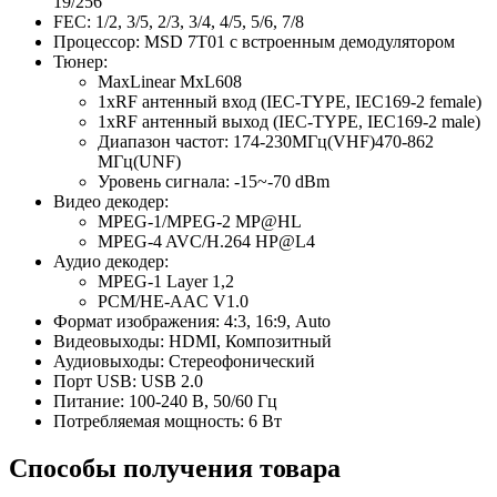
19/256
FEC: 1/2, 3/5, 2/3, 3/4, 4/5, 5/6, 7/8
Процессор: MSD 7T01 с встроенным демодулятором
Тюнер:
MaxLinear MxL608
1xRF антенный вход (IEC-TYPE, IEC169-2 female)
1xRF антенный выход (IEC-TYPE, IEC169-2 male)
Диапазон частот: 174-230МГц(VHF)470-862
МГц(UNF)
Уровень сигнала: -15~-70 dBm
Видео декодер:
MPEG-1/MPEG-2 MP@HL
MPEG-4 AVC/H.264 HP@L4
Аудио декодер:
MPEG-1 Layer 1,2
PCM/HE-AAC V1.0
Формат изображения: 4:3, 16:9, Auto
Видеовыходы: HDMI, Композитный
Аудиовыходы: Стереофонический
Порт USB: USB 2.0
Питание: 100-240 В, 50/60 Гц
Потребляемая мощность: 6 Вт
Способы получения товара