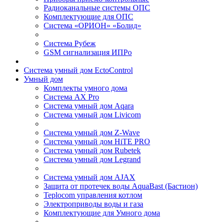
Радиоканальные системы ОПС
Комплектующие для ОПС
Система «ОРИОН» «Болид»
Система Рубеж
GSM сигнализация ИПРо
Система умный дом EctoControl
Умный дом
Комплекты умного дома
Система AX Pro
Система умный дом Aqara
Система умный дом Livicom
Система умный дом Z-Wave
Система умный дом HiTE PRO
Система умный дом Rubetek
Система умный дом Legrand
Система умный дом AJAX
Защита от протечек воды AquaBast (Бастион)
Teplocom управления котлом
Электроприводы воды и газа
Комплектующие для Умного дома