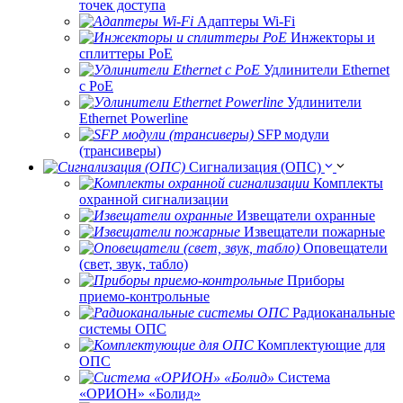
точек доступа
Адаптеры Wi-Fi
Инжекторы и
сплиттеры РоЕ
Удлинители Ethernet
с PoE
Удлинители
Ethernet Powerline
SFP модули
(трансиверы)
Сигнализация (ОПС)
Комплекты
охранной сигнализации
Извещатели охранные
Извещатели пожарные
Оповещатели
(свет, звук, табло)
Приборы
приемо-контрольные
Радиоканальные
системы ОПС
Комплектующие для
ОПС
Система
«ОРИОН» «Болид»