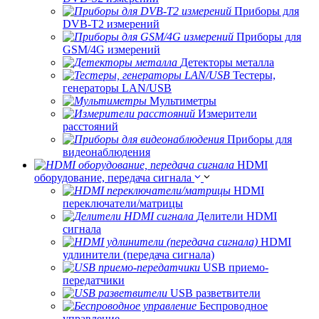
Приборы для
DVB-T2 измерений
Приборы для
GSM/4G измерений
Детекторы металла
Тестеры,
генераторы LAN/USB
Мультиметры
Измерители
расстояний
Приборы для
видеонаблюдения
HDMI
оборудование, передача сигнала
HDMI
переключатели/матрицы
Делители HDMI
сигнала
HDMI
удлинители (передача сигнала)
USB приемо-
передатчики
USB разветвители
Беспроводное
управление