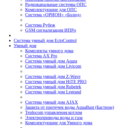
Радиоканальные системы ОПС
Комплектующие для ОПС
Система «ОРИОН» «Болид»
Система Рубеж
GSM сигнализация ИПРо
Система умный дом EctoControl
Умный дом
Комплекты умного дома
Система AX Pro
Система умный дом Aqara
Система умный дом Livicom
Система умный дом Z-Wave
Система умный дом HiTE PRO
Система умный дом Rubetek
Система умный дом Legrand
Система умный дом AJAX
Защита от протечек воды AquaBast (Бастион)
Teplocom управления котлом
Электроприводы воды и газа
Комплектующие для Умного дома