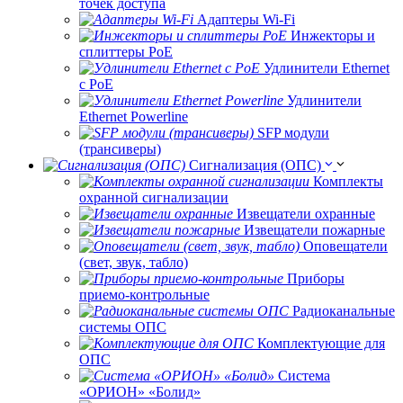
точек доступа
Адаптеры Wi-Fi
Инжекторы и
сплиттеры РоЕ
Удлинители Ethernet
с PoE
Удлинители
Ethernet Powerline
SFP модули
(трансиверы)
Сигнализация (ОПС)
Комплекты
охранной сигнализации
Извещатели охранные
Извещатели пожарные
Оповещатели
(свет, звук, табло)
Приборы
приемо-контрольные
Радиоканальные
системы ОПС
Комплектующие для
ОПС
Система
«ОРИОН» «Болид»