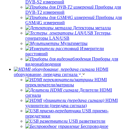
DVB-S2 измерений
Приборы для
DVB-T2 измерений
Приборы для
GSM/4G измерений
Детекторы металла
Тестеры,
генераторы LAN/USB
Мультиметры
Измерители
расстояний
Приборы для
видеонаблюдения
HDMI
оборудование, передача сигнала
HDMI
переключатели/матрицы
Делители HDMI
сигнала
HDMI
удлинители (передача сигнала)
USB приемо-
передатчики
USB разветвители
Беспроводное