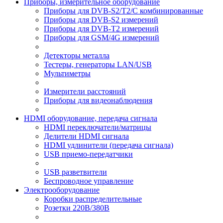
Приборы, измерительное оборудование
Приборы для DVB-S2/T2/C комбинированные
Приборы для DVB-S2 измерений
Приборы для DVB-T2 измерений
Приборы для GSM/4G измерений
Детекторы металла
Тестеры, генераторы LAN/USB
Мультиметры
Измерители расстояний
Приборы для видеонаблюдения
HDMI оборудование, передача сигнала
HDMI переключатели/матрицы
Делители HDMI сигнала
HDMI удлинители (передача сигнала)
USB приемо-передатчики
USB разветвители
Беспроводное управление
Электрооборудование
Коробки распределительные
Розетки 220В/380В