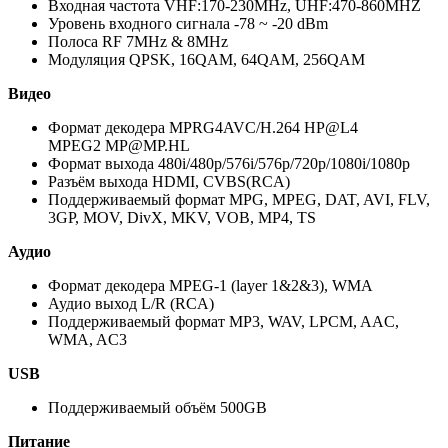
Входная частота VHF:170-230MHz, UHF:470-860MHZ
Уровень входного сигнала -78 ~ -20 dBm
Полоса RF 7MHz & 8MHz
Модуляция QPSK, 16QAM, 64QAM, 256QAM
Видео
Формат декодера MPRG4AVC/H.264 HP@L4
MPEG2 MP@MP.HL
Формат выхода 480i/480p/576i/576p/720p/1080i/1080p
Разъём выхода HDMI, CVBS(RCA)
Поддерживаемый формат MPG, MPEG, DAT, AVI, FLV,
3GP, MOV, DivX, MKV, VOB, MP4, TS
Аудио
Формат декодера MPEG-1 (layer 1&2&3), WMA
Аудио выход L/R (RCA)
Поддерживаемый формат MP3, WAV, LPCM, AAC,
WMA, AC3
USB
Поддерживаемый объём 500GB
Питание