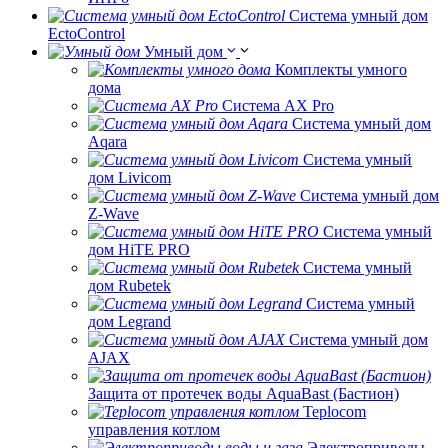
Система умный дом
EctoControl
Умный дом
Комплекты умного
дома
Система AX Pro
Система умный дом
Aqara
Система умный
дом Livicom
Система умный дом
Z-Wave
Система умный
дом HiTE PRO
Система умный
дом Rubetek
Система умный
дом Legrand
Система умный дом
AJAX
Защита от протечек воды AquaBast (Бастион)
Teplocom
управления котлом
Электроприводы