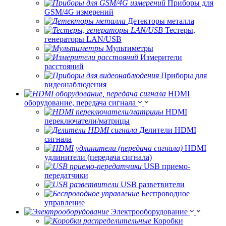
Приборы для
GSM/4G измерений
Детекторы металла
Тестеры,
генераторы LAN/USB
Мультиметры
Измерители
расстояний
Приборы для
видеонаблюдения
HDMI
оборудование, передача сигнала
HDMI
переключатели/матрицы
Делители HDMI
сигнала
HDMI
удлинители (передача сигнала)
USB приемо-
передатчики
USB разветвители
Беспроводное
управление
Электрооборудование
Коробки