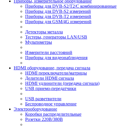
Приборы, измерительное оборудование
Приборы для DVB-S2/T2/C комбинированные
Приборы для DVB-S2 измерений
Приборы для DVB-T2 измерений
Приборы для GSM/4G измерений
Детекторы металла
Тестеры, генераторы LAN/USB
Мультиметры
Измерители расстояний
Приборы для видеонаблюдения
HDMI оборудование, передача сигнала
HDMI переключатели/матрицы
Делители HDMI сигнала
HDMI удлинители (передача сигнала)
USB приемо-передатчики
USB разветвители
Беспроводное управление
Электрооборудование
Коробки распределительные
Розетки 220В/380В