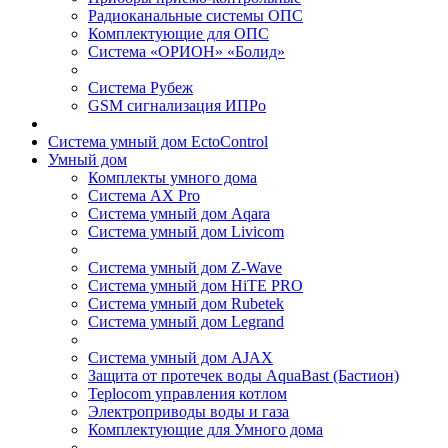
Радиоканальные системы ОПС
Комплектующие для ОПС
Система «ОРИОН» «Болид»
Система Рубеж
GSM сигнализация ИПРо
Система умный дом EctoControl
Умный дом
Комплекты умного дома
Система AX Pro
Система умный дом Aqara
Система умный дом Livicom
Система умный дом Z-Wave
Система умный дом HiTE PRO
Система умный дом Rubetek
Система умный дом Legrand
Система умный дом AJAX
Защита от протечек воды AquaBast (Бастион)
Teplocom управления котлом
Электроприводы воды и газа
Комплектующие для Умного дома