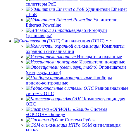
сплиттеры РоЕ
Удлинители Ethernet
с PoE
Удлинители
Ethernet Powerline
SFP модули
(трансиверы)
Сигнализация (ОПС)
Комплекты
охранной сигнализации
Извещатели охранные
Извещатели пожарные
Оповещатели
(свет, звук, табло)
Приборы
приемо-контрольные
Радиоканальные
системы ОПС
Комплектующие для
ОПС
Система
«ОРИОН» «Болид»
Система Рубеж
GSM сигнализация
ИПРо