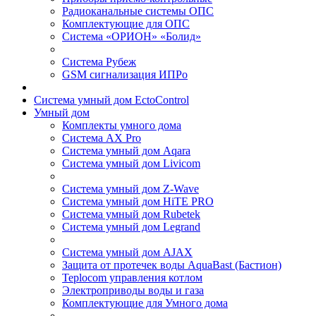
Радиоканальные системы ОПС
Комплектующие для ОПС
Система «ОРИОН» «Болид»
Система Рубеж
GSM сигнализация ИПРо
Система умный дом EctoControl
Умный дом
Комплекты умного дома
Система AX Pro
Система умный дом Aqara
Система умный дом Livicom
Система умный дом Z-Wave
Система умный дом HiTE PRO
Система умный дом Rubetek
Система умный дом Legrand
Система умный дом AJAX
Защита от протечек воды AquaBast (Бастион)
Teplocom управления котлом
Электроприводы воды и газа
Комплектующие для Умного дома