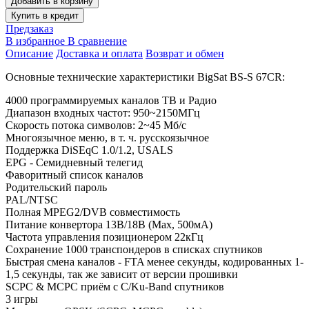
Добавить в корзину
Купить в кредит
Предзаказ
В избранное
В сравнение
Описание
Доставка и оплата
Возврат и обмен
Основные технические характеристики BigSat BS-S 67CR:
4000 программируемых каналов ТВ и Радио
Диапазон входных частот: 950~2150МГц
Скорость потока символов: 2~45 Мб/с
Многоязычное меню, в т. ч. русскоязычное
Поддержка DiSEqC 1.0/1.2, USALS
EPG - Семидневный телегид
Фаворитный список каналов
Родительский пароль
PAL/NTSC
Полная MPEG2/DVB совместимость
Питание конвертора 13В/18В (Мax, 500мА)
Частота управления позиционером 22кГц
Сохранение 1000 транспондеров в списках спутников
Быстрая смена каналов - FTA менее секунды, кодированных 1-
1,5 секунды, так же зависит от версии прошивки
SCPC & MCPC приём с C/Ku-Band спутников
3 игры