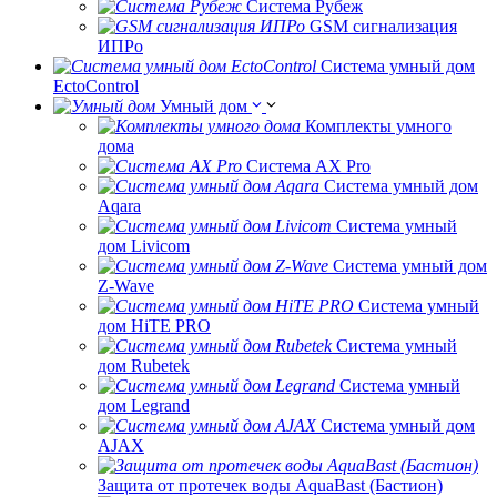
Система Рубеж
GSM сигнализация
ИПРо
Система умный дом
EctoControl
Умный дом
Комплекты умного
дома
Система AX Pro
Система умный дом
Aqara
Система умный
дом Livicom
Система умный дом
Z-Wave
Система умный
дом HiTE PRO
Система умный
дом Rubetek
Система умный
дом Legrand
Система умный дом
AJAX
Защита от протечек воды AquaBast (Бастион)