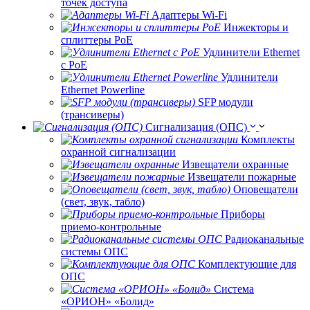
точек доступа
Адаптеры Wi-Fi
Инжекторы и
сплиттеры РоЕ
Удлинители Ethernet
с PoE
Удлинители
Ethernet Powerline
SFP модули
(трансиверы)
Сигнализация (ОПС)
Комплекты
охранной сигнализации
Извещатели охранные
Извещатели пожарные
Оповещатели
(свет, звук, табло)
Приборы
приемо-контрольные
Радиоканальные
системы ОПС
Комплектующие для
ОПС
Система
«ОРИОН» «Болид»