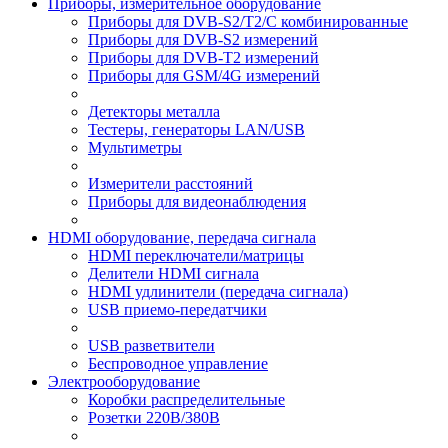
Приборы, измерительное оборудование
Приборы для DVB-S2/T2/C комбинированные
Приборы для DVB-S2 измерений
Приборы для DVB-T2 измерений
Приборы для GSM/4G измерений
Детекторы металла
Тестеры, генераторы LAN/USB
Мультиметры
Измерители расстояний
Приборы для видеонаблюдения
HDMI оборудование, передача сигнала
HDMI переключатели/матрицы
Делители HDMI сигнала
HDMI удлинители (передача сигнала)
USB приемо-передатчики
USB разветвители
Беспроводное управление
Электрооборудование
Коробки распределительные
Розетки 220В/380В