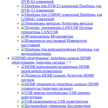
DVB-S2 измерений
Приборы для
DVB-T2 измерений
Приборы для
GSM/4G измерений
Детекторы металла
Тестеры,
генераторы LAN/USB
Мультиметры
Измерители
расстояний
Приборы для
видеонаблюдения
HDMI
оборудование, передача сигнала
HDMI
переключатели/матрицы
Делители HDMI
сигнала
HDMI
удлинители (передача сигнала)
USB приемо-
передатчики
USB разветвители
Беспроводное