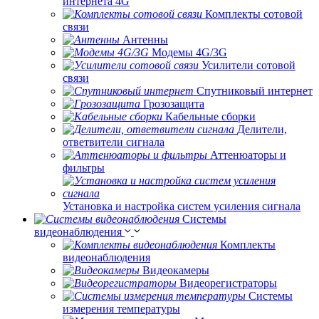
интернета 4G
Комплекты сотовой
связи
Антенны
Модемы 4G/3G
Усилители сотовой
связи
Спутниковый интернет
Грозозащита
Кабельные сборки
Делители,
ответвители сигнала
Аттенюаторы и
фильтры
Установка и настройка систем усиления сигнала
Системы
видеонаблюдения
Комплекты
видеонаблюдения
Видеокамеры
Видеорегистраторы
Системы
измерения температуры