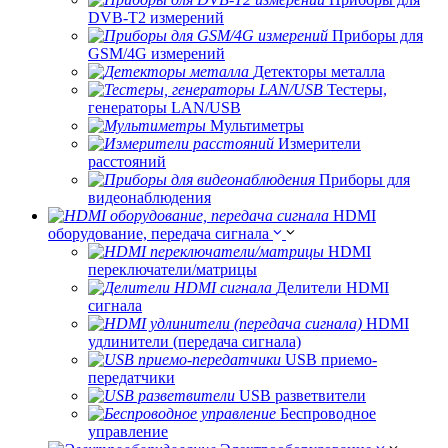
DVB-T2 измерений
Приборы для
GSM/4G измерений
Детекторы металла
Тестеры,
генераторы LAN/USB
Мультиметры
Измерители
расстояний
Приборы для
видеонаблюдения
HDMI
оборудование, передача сигнала
HDMI
переключатели/матрицы
Делители HDMI
сигнала
HDMI
удлинители (передача сигнала)
USB приемо-
передатчики
USB разветвители
Беспроводное
управление