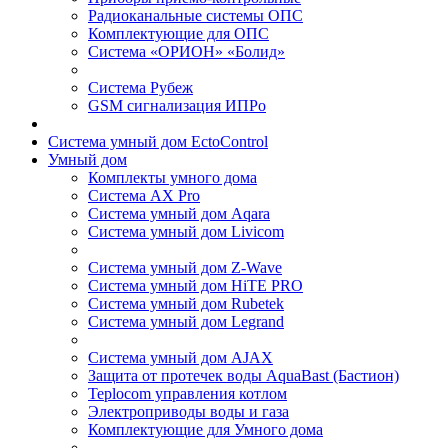
Радиоканальные системы ОПС
Комплектующие для ОПС
Система «ОРИОН» «Болид»
Система Рубеж
GSM сигнализация ИПРо
Система умный дом EctoControl
Умный дом
Комплекты умного дома
Система AX Pro
Система умный дом Aqara
Система умный дом Livicom
Система умный дом Z-Wave
Система умный дом HiTE PRO
Система умный дом Rubetek
Система умный дом Legrand
Система умный дом AJAX
Защита от протечек воды AquaBast (Бастион)
Teplocom управления котлом
Электроприводы воды и газа
Комплектующие для Умного дома