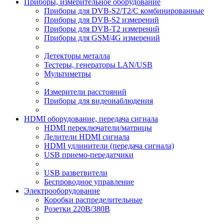
Приборы, измерительное оборудование
Приборы для DVB-S2/T2/C комбинированные
Приборы для DVB-S2 измерений
Приборы для DVB-T2 измерений
Приборы для GSM/4G измерений
Детекторы металла
Тестеры, генераторы LAN/USB
Мультиметры
Измерители расстояний
Приборы для видеонаблюдения
HDMI оборудование, передача сигнала
HDMI переключатели/матрицы
Делители HDMI сигнала
HDMI удлинители (передача сигнала)
USB приемо-передатчики
USB разветвители
Беспроводное управление
Электрооборудование
Коробки распределительные
Розетки 220В/380В