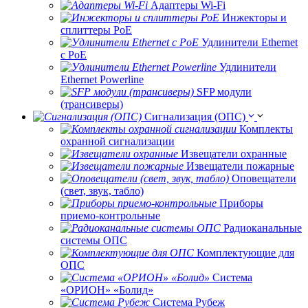
Адаптеры Wi-Fi
Инжекторы и
сплиттеры РоЕ
Удлинители Ethernet
с PoE
Удлинители
Ethernet Powerline
SFP модули
(трансиверы)
Сигнализация (ОПС)
Комплекты
охранной сигнализации
Извещатели охранные
Извещатели пожарные
Оповещатели
(свет, звук, табло)
Приборы
приемо-контрольные
Радиоканальные
системы ОПС
Комплектующие для
ОПС
Система
«ОРИОН» «Болид»
Система Рубеж